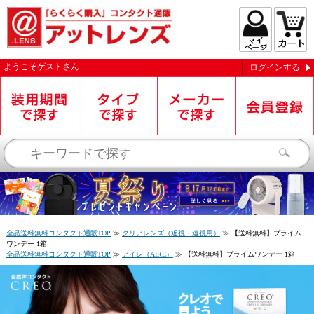
ようこそ
ゲスト
さん
ログインする
お知らせを受信する
全品送料無料コンタクト通販TOP
≫
クリアレンズ（近視・遠視用）
≫
【送料無料】プライム
ワンデー 1箱
全品送料無料コンタクト通販TOP
≫
アイレ（AIRE）
≫
【送料無料】プライムワンデー 1箱
閉じる