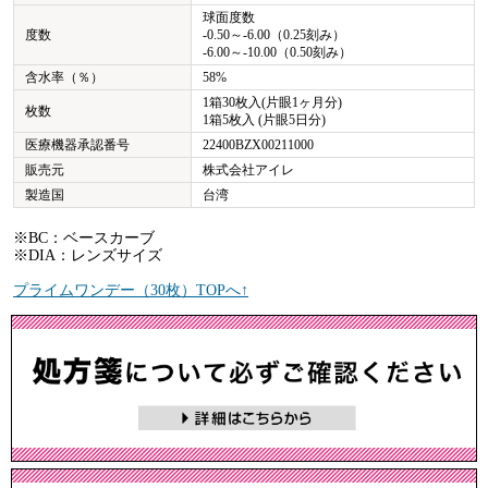
球面度数
度数
-0.50～-6.00（0.25刻み）
-6.00～-10.00（0.50刻み）
含水率（％）
58%
1箱30枚入(片眼1ヶ月分)
枚数
1箱5枚入 (片眼5日分)
医療機器承認番号
22400BZX00211000
販売元
株式会社アイレ
製造国
台湾
※BC：ベースカーブ
※DIA：レンズサイズ
プライムワンデー（30枚）TOPへ↑