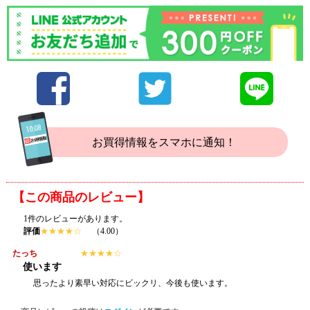
お買得情報をスマホに通知！
【この商品のレビュー】
1件のレビューがあります。
評価
★
★
★
★
☆
（4.00）
たっち
★
★
★
★
☆
使います
思ったより素早い対応にビックリ、今後も使います。