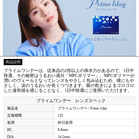
商品説明
プライムワンデーは、従来品の2倍以上の保水力があるので、1日中
快適。その秘密はうるおい成分「MPCポリマー」。MPCポリマーが
潤いのヴェールとなってレンズをやさしく包み込むため、瞳にもや
さしく、涙のうるおいが長くつづきます。眼の乾きによるゴロゴロ
した違和感を感じることなく、1日中快適にご使用いただけます。
プライムワンデー レンズスペック
製品名
プライムワンデー / Prime 1day
交換期限
1日
装用
終日装用
BC
8.8mm
DIA
14.2mm