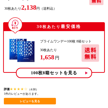
2,138
30
枚あたり
円
（送料込）
30
最安価格
枚あたり
プライムワンデー100枚 8箱セット
30
枚あたり
1,658
円
100枚8箱
セットを見る
★
★
★
★
☆
評価
（4.00）
1件のレビューがあります。
レビューを見る