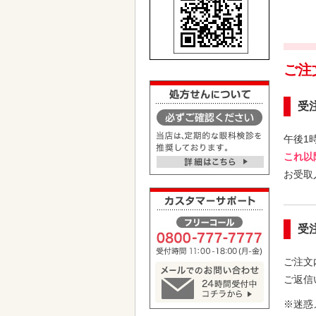
ご注
受
午後1
これ以
お受取
受
ご注文
ご返信
※迷惑