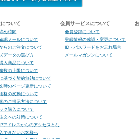
文について
会員サービスについて
お知らせを受信する
締め時間
会員登録について
確認メールについて
登録情報の確認・変更について
Sからのご注文について
ID・パスワードをお忘れ場合
ズデータの選び方
メールマガジンについて
購入商品について
箱数の上限について
閉じる
に基づく契約無効について
文時のページ更新について
価格の変動について
箋のご提示方法について
ック購入について
注文への対策について
IPアドレスからのアクセスとな
入できないお客様へ