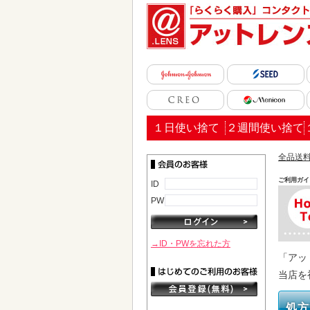
１日使い捨て
２週間使い捨て
全品送料
ご利用ガイ
ID
PW
→ID・PWを忘れた方
「アッ
当店を
処方