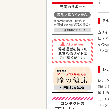
す。
P
当サイ
信（S
そのた
パソコ
レ
レンズ
箱面に
弊社で
（また
コンタ