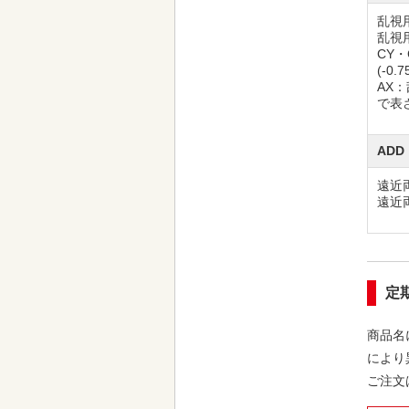
乱視
乱視
CY
(-0.7
AX：乱
で表
ADD
遠近
遠近
定
商品名
により
ご注文