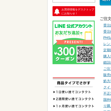
お買得情報をデスクトップ
にお知らせ！
ご注
受注
受注
PH
レン
定期
購入
錯誤
ご注
販売
処方
クイ
不正
国外
り購