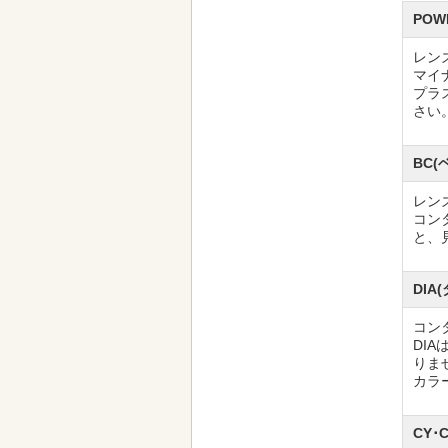
POW
レンズ
マイ
プラ
さい
BC(
レン
コン
と、
DIA
コンタ
DI
りま
カラ
CY･