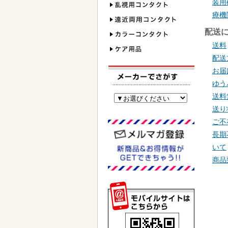
装用
療機
配送
送料
配送
お届
ゆう
送料
送り
ご不
長期
いて
商品