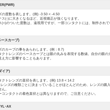
ER(PWR)
の度数を表します。(例) -3.50 < -4.50
ナス(-)に大きくなるほど、近視矯正が強くなります。
ス(+)のついた度数は、遠視用ですが、一部コンタクトには、制作され
。
ベースカーブ)
ズのカーブの事をあらわします。(例：8.7)
タクトレンズのベースカーブとは眼の丸みを表現する数値。自分の眼の
見え方に影響することもあります。
(ダイア)
クトレンズの直径を表します。(例) 13.8 < 14.2
Aはレンズの種類ごとに決まっていることがほとんどのため、レンズの購入
せん。
ーコンタクトの着色直径とは異なりますので、ご注意ください。
CYL･AX