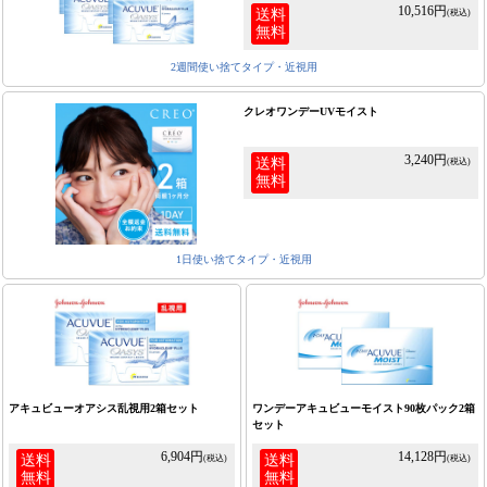
10,516円
送料
(税込)
無料
2週間使い捨てタイプ・近視用
クレオワンデーUVモイスト
3,240円
送料
(税込)
無料
1日使い捨てタイプ・近視用
アキュビューオアシス乱視用2箱セット
ワンデーアキュビューモイスト90枚パック2箱
セット
6,904円
14,128円
送料
送料
(税込)
(税込)
無料
無料