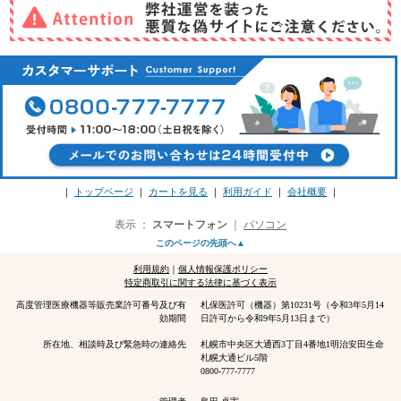
｜
トップページ
｜
カートを見る
｜
利用ガイド
｜
会社概要
｜
表示 ：
スマートフォン
｜
パソコン
このページの先頭へ▲
利用規約
｜
個人情報保護ポリシー
特定商取引に関する法律に基づく表示
高度管理医療機器等販売業許可番号及び有
札保医許可（機器）第10231号（令和3年5月14
効期間
日許可から令和9年5月13日まで）
所在地、相談時及び緊急時の連絡先
札幌市中央区大通西3丁目4番地1明治安田生命
札幌大通ビル5階
0800-777-7777