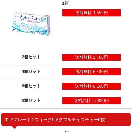
1箱
送料無料
1,559円
2箱セット
送料無料
2,760円
4箱セット
送料無料
5,480円
6箱セット
送料無料
8,160円
8箱セット
送料無料
13,920円
エアグレード 2ウィークUVダブルモイスチャー6枚