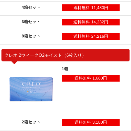
4箱セット
送料無料
11,480円
6箱セット
送料無料
14,232円
8箱セット
送料無料
24,216円
クレオ 2ウィークO2モイスト（6枚入り）
1箱
送料無料
1,680円
2箱セット
送料無料
3,180円