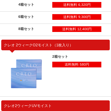
4箱セット
送料無料
6,320円
6箱セット
送料無料
9,300円
8箱セット
送料無料
12,400円
クレオ 2ウィークO2モイスト（1枚入り）
2箱セット
送料無料
580円
クレオ2ウィークUVモイスト