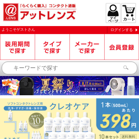
ようこそ
ゲスト
さん
ログインする