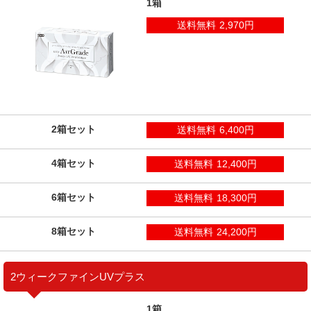
1箱
送料無料
2,970円
2箱セット
送料無料
6,400円
4箱セット
送料無料
12,400円
6箱セット
送料無料
18,300円
8箱セット
送料無料
24,200円
2ウィークファインUVプラス
1箱