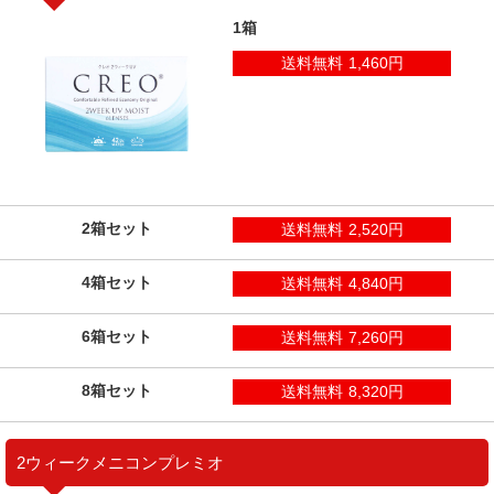
1箱
送料無料
1,460円
2箱セット
送料無料
2,520円
4箱セット
送料無料
4,840円
6箱セット
送料無料
7,260円
8箱セット
送料無料
8,320円
2ウィークメニコンプレミオ