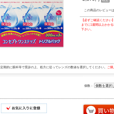
税込
この商品のレビュー
【必ずご確認ください
までに1週間以上かか
下さい。
定期的に眼科等で受診の上、処方に従ってレンズの数値を選択してください。
ご購
個数：