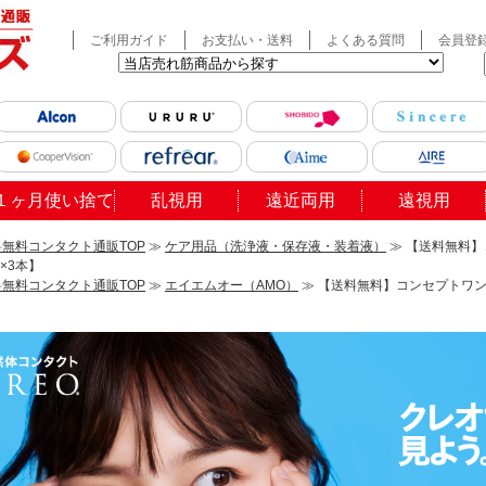
ご利用ガイド
お支払い・送料
よくある質問
会員登
１ヶ月使い捨て
乱視用
遠近両用
遠視用
無料コンタクト通販TOP
≫
ケア用品（洗浄液・保存液・装着液）
≫ 【送料無料】
l×3本】
無料コンタクト通販TOP
≫
エイエムオー（AMO）
≫ 【送料無料】コンセプトワンス