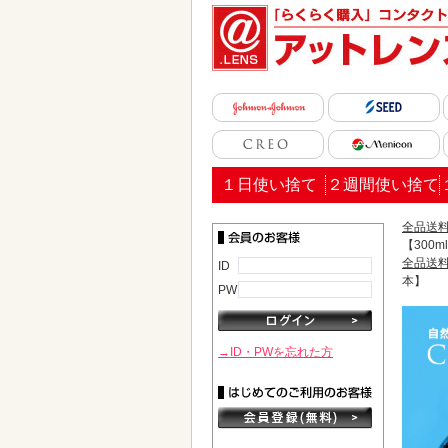
１日使い捨て
２週間使い捨て
全品送料
【300m
全品送料
ID
本】
PW
→ID・PWを忘れた方