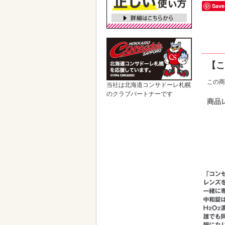
Save
【こ
この商
当社は北海道コンサドーレ札幌
のクラブパートナーです
商品