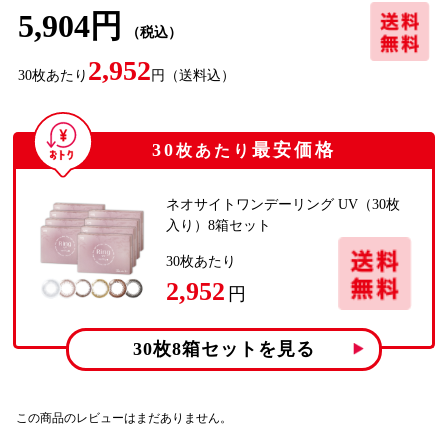
5,904円
（税込）
2,952
30
枚あたり
円
（送料込）
30
最安価格
枚あたり
ネオサイトワンデーリング UV（30枚
入り）8箱セット
30
枚あたり
2,952
円
30枚8箱
セットを見る
この商品のレビューはまだありません。