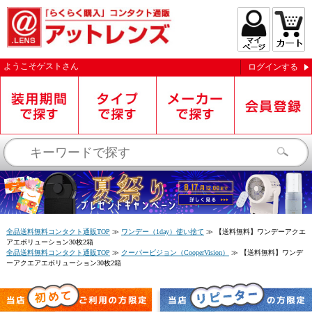
ようこそ
ゲスト
さん
ログインする
お知らせを受信する
全品送料無料コンタクト通販TOP
≫
ワンデー（1day）使い捨て
≫
【送料無料】ワンデーアクエ
アエボリューション30枚2箱
全品送料無料コンタクト通販TOP
≫
クーパービジョン（CooperVision）
≫
【送料無料】ワンデ
ーアクエアエボリューション30枚2箱
閉じる