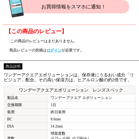
お買得情報をスマホに通知！
【この商品のレビュー】
この商品のレビューはまだありません。
商品レビューの投稿は
ログイン
が必要です。
商品説明
ワンデーアクエアエボリューションは、保存液にうるおい成分「リ
ピジュア」配合。その高い保湿力は、ヒアルロン酸の約2倍です。
ワンデーアクエアエボリューション レンズスペック
製品名
ワンデー アクエア エボリューション
交換期限
1日
装用
終日装用
BC
8.6mm
DIA
14.2mm
球面度数
度数
-0.25～-6.00（0.25刻み）