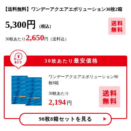
【送料無料】ワンデーアクエアエボリューション30枚2箱
5,300円
（税込）
2,650
30
枚あたり
円
（送料込）
30
最安価格
枚あたり
ワンデーアクエアエボリューション90
枚8箱
30
枚あたり
2,194
円
90枚8箱
セットを見る