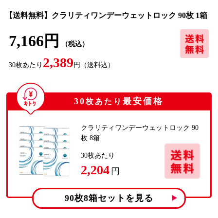
【送料無料】クラリティワンデーウェットロック 90枚 1箱
7,166円
（税込）
2,389
30
枚あたり
円
（送料込）
30
最安価格
枚あたり
クラリティワンデーウェットロック 90
枚 8箱
30
枚あたり
2,204
円
90枚8箱
セットを見る