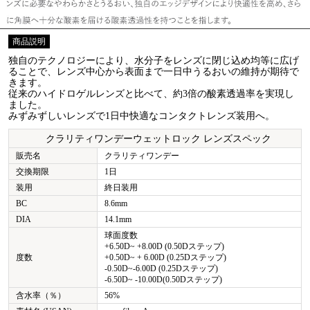
商品説明
独自のテクノロジーにより、水分子をレンズに閉じ込め均等に広げ
ることで、レンズ中心から表面まで一日中うるおいの維持が期待で
きます。
従来のハイドロゲルレンズと比べて、約3倍の酸素透過率を実現し
ました。
みずみずしいレンズで1日中快適なコンタクトレンズ装用へ。
クラリティワンデーウェットロック レンズスペック
販売名
クラリティワンデー
交換期限
1日
装用
終日装用
BC
8.6mm
DIA
14.1mm
球面度数
+6.50D~ +8.00D (0.50Dステップ)
度数
+0.50D~ + 6.00D (0.25Dステップ)
-0.50D~-6.00D (0.25Dステップ)
-6.50D~ -10.00D(0.50Dステップ)
含水率（％）
56%