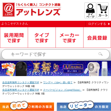
ようこそ
ゲスト
さん
ログインする
お知らせを受信する
全品送料無料コンタクト通販TOP
≫
ワンデー（1day）使い捨て
≫
【送料無料】クラリティワン
デーウェットロック 90枚 1箱
全品送料無料コンタクト通販TOP
≫
クーパービジョン（CooperVision）
≫
【送料無料】クラリ
ティワンデーウェットロック 90枚 1箱
閉じる