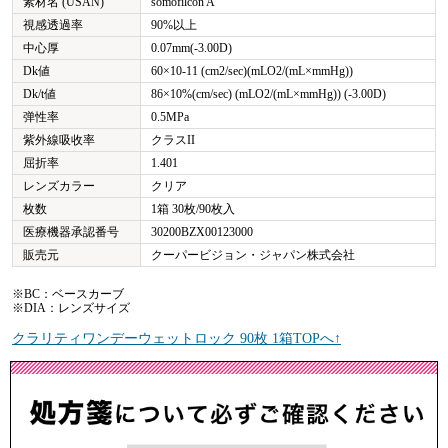
素材名 (USAN)
somofilcon A
視感透過率
90%以上
中心厚
0.07mm(-3.00D)
Dk値
60×10-11 (cm2/sec)(mLO2/(mL×mmHg))
Dk/t値
86×10%(cm/sec) (mLO2/(mL×mmHg)) (-3.00D)
弹性率
0.5MPa
紫外線吸收率
クラスII
屈折率
1.401
レンズカラー
クリア
枚数
1箱 30枚/90枚入
医療機器承認番号
30200BZX00123000
販売元
クーパービジョン・ジャパン株式会社
※BC：ベースカーブ
※DIA：レンズサイズ
クラリティワンデーウェットロック 90枚 1箱TOPへ↑