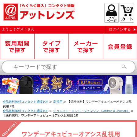
ようこそ
ゲスト
さん
ログインする
お知らせを受信する
全品送料無料コンタクト通販TOP
≫
乱視用
≫
【送料無料】ワンデーアキュビューオアシス乱
視用 2箱
全品送料無料コンタクト通販TOP
≫
ジョンソン・エンド・ジョンソン（Johnson & Johnson）
≫
【送料無料】ワンデーアキュビューオアシス乱視用 2箱
閉じる