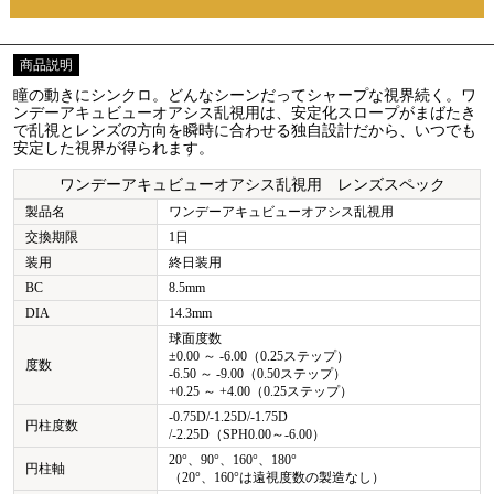
商品説明
瞳の動きにシンクロ。どんなシーンだってシャープな視界続く。ワ
ンデーアキュビューオアシス乱視用は、安定化スロープがまばたき
で乱視とレンズの方向を瞬時に合わせる独自設計だから、いつでも
安定した視界が得られます。
ワンデーアキュビューオアシス乱視用 レンズスペック
製品名
ワンデーアキュビューオアシス乱視用
交換期限
1日
装用
終日装用
BC
8.5mm
DIA
14.3mm
球面度数
±0.00 ～ -6.00（0.25ステップ）
度数
-6.50 ～ -9.00（0.50ステップ）
+0.25 ～ +4.00（0.25ステップ）
-0.75D/-1.25D/-1.75D
円柱度数
/-2.25D（SPH0.00～-6.00）
20°、90°、160°、180°
円柱軸
（20°、160°は遠視度数の製造なし）