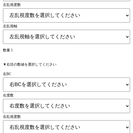
左乱視度数
左乱視軸
数量 1
▼右目の数値を選択してください
右BC
右度数
右乱視度数