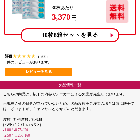
30
枚あたり
3,370
円
30枚8箱
セットを見る
★
★
★
★
★
評価
（5.00）
1件のレビューがあります。
レビューを見る
欠品情報一覧
こちらの商品は、以下の内容でメーカーによる欠品が発生しております。
※現在入荷の目処が立っていないため、欠品度数をご注文の場合は誠に勝手で
はございますが、キャンセルとさせていただきます。
度数 / 乱視度数 / 乱視軸
(PWR) / (CYL) / (AXIS)
-1.00 / -0.75 / 20
-2.50 / -1.25 / 160