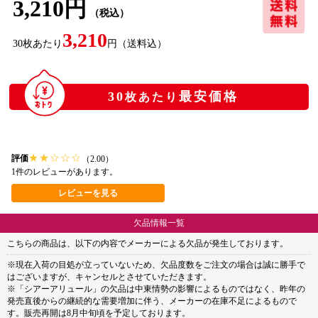
3,210円
（税込）
3,210
30
枚あたり
円
（送料込）
30
最安価格
枚あたり
★
★
☆
☆
☆
評価
（2.00）
1件のレビューがあります。
レビューを見る
欠品情報一覧
こちらの商品は、以下の内容でメーカーによる欠品が発生しております。
※現在入荷の目処が立っていないため、欠品度数をご注文の場合は誠に勝手で
はございますが、キャンセルとさせていただきます。
※「シアーアリュール」の欠品は中東情勢の影響によるものではなく、昨年の
発売直後からの継続的な需要増加に伴う、メーカーの在庫不足によるもので
す。販売再開は8月中旬頃を予定しております。