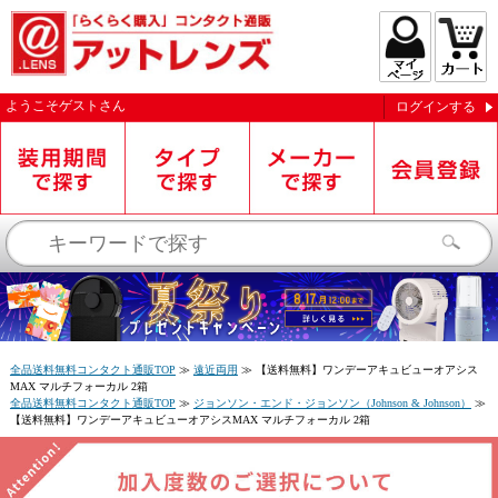
ようこそ
ゲスト
さん
ログインする
お知らせを受信する
全品送料無料コンタクト通販TOP
≫
遠近両用
≫
【送料無料】ワンデーアキュビューオアシス
MAX マルチフォーカル 2箱
全品送料無料コンタクト通販TOP
≫
ジョンソン・エンド・ジョンソン（Johnson & Johnson）
≫
【送料無料】ワンデーアキュビューオアシスMAX マルチフォーカル 2箱
閉じる