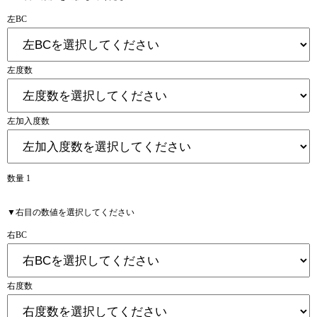
左BC
左度数
左加入度数
数量 1
▼右目の数値を選択してください
右BC
右度数