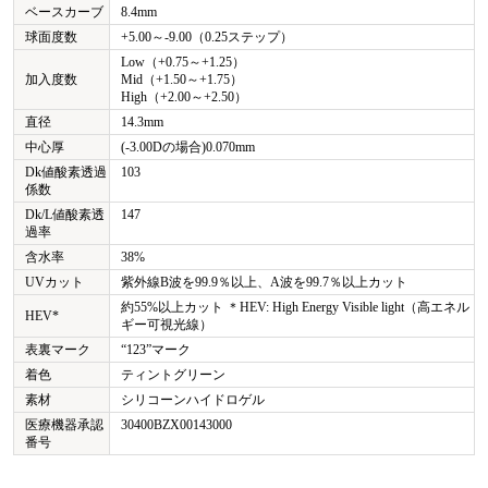
ベースカーブ
8.4mm
球面度数
+5.00～-9.00（0.25ステップ）
Low（+0.75～+1.25）
加入度数
Mid（+1.50～+1.75）
High（+2.00～+2.50）
直径
14.3mm
中心厚
(-3.00Dの場合)0.070mm
Dk値酸素透過
103
係数
Dk/L値酸素透
147
過率
含水率
38%
UVカット
紫外線B波を99.9％以上、A波を99.7％以上カット
約55%以上カット ＊HEV: High Energy Visible light（高エネル
HEV*
ギー可視光線）
表裏マーク
“123”マーク
着色
ティントグリーン
素材
シリコーンハイドロゲル
医療機器承認
30400BZX00143000
番号