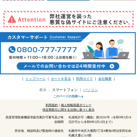
｜
トップページ
｜
カートを見る
｜
利用ガイド
｜
会社概要
｜
表示 ：
スマートフォン
｜
パソコン
このページの先頭へ▲
利用規約
｜
個人情報保護ポリシー
特定商取引に関する法律に基づく表示
高度管理医療機器等販売業許可番号及び有
札保医許可（機器）第10231号（令和3年5月14
効期間
日許可から令和9年5月13日まで）
所在地、相談時及び緊急時の連絡先
札幌市中央区大通西3丁目4番地1明治安田生命
札幌大通ビル5階