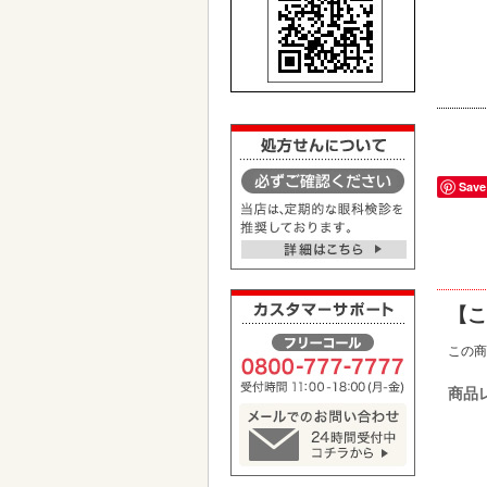
Save
【こ
この商
商品