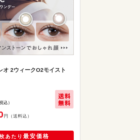
オ 2ウィークO2モイスト
税込）
0
円
（送料込）
最安価格
枚あたり