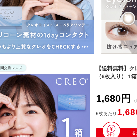
お知らせを受信する
【送料無料】クレ
週間交換レンズ
閉じる
（6枚入り） 1箱
1,680円
（
1,68
6
枚あたり
6