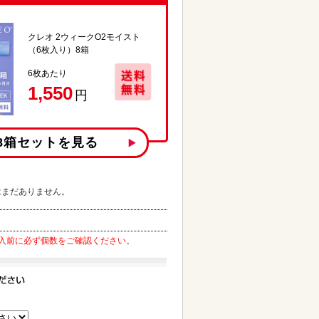
クレオ 2ウィークO2モイスト
（6枚入り）8箱
6
枚あたり
1,550
円
8箱
セットを見る
はまだありません。
入前に必ず個数をご確認ください。