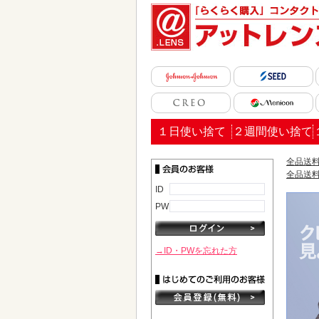
１日使い捨て
２週間使い捨て
全品送料
全品送料
ID
PW
→ID・PWを忘れた方