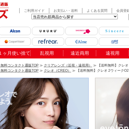
ご利用ガイド
お支払い・送料
よくある質問
会員登
１ヶ月使い捨て
乱視用
遠近両用
遠視用
無料コンタクト通販TOP
≫
クリアレンズ（近視・遠視用）
≫ 【送料無料】クレオ 
無料コンタクト通販TOP
≫
クレオ（CREO）
≫ 【送料無料】クレオ 2ウィークO2