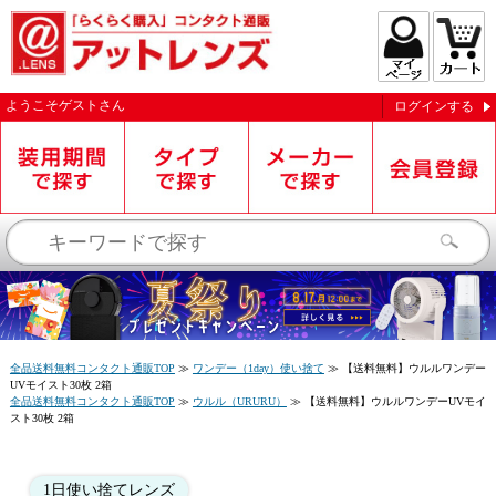
ようこそ
ゲスト
さん
ログインする
お知らせを受信する
全品送料無料コンタクト通販TOP
≫
ワンデー（1day）使い捨て
≫
【送料無料】ウルルワンデー
UVモイスト30枚 2箱
全品送料無料コンタクト通販TOP
≫
ウルル（URURU）
≫
【送料無料】ウルルワンデーUVモイ
スト30枚 2箱
閉じる
1日使い捨てレンズ