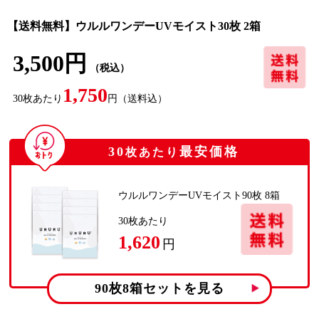
【送料無料】ウルルワンデーUVモイスト30枚 2箱
3,500円
（税込）
1,750
30
枚あたり
円
（送料込）
30
最安価格
枚あたり
ウルルワンデーUVモイスト90枚 8箱
30
枚あたり
1,620
円
90枚8箱
セットを見る