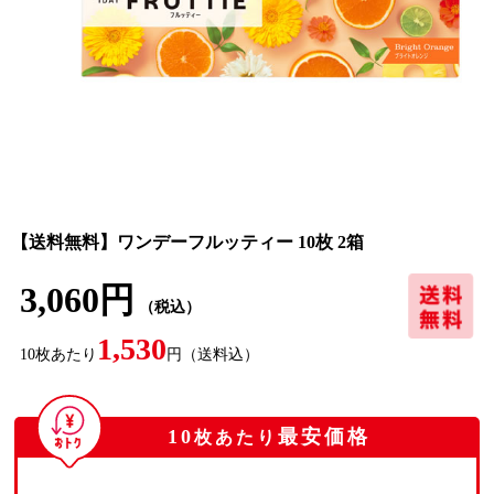
【送料無料】ワンデーフルッティー 10枚 2箱
3,060円
（税込）
1,530
10
枚あたり
円
（送料込）
10
最安価格
枚あたり