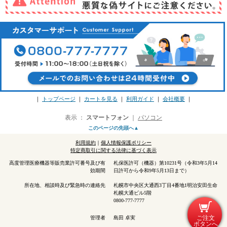
｜
トップページ
｜
カートを見る
｜
利用ガイド
｜
会社概要
｜
表示 ：
スマートフォン
｜
パソコン
このページの先頭へ▲
利用規約
｜
個人情報保護ポリシー
特定商取引に関する法律に基づく表示
高度管理医療機器等販売業許可番号及び有
札保医許可（機器）第10231号（令和3年5月14
効期間
日許可から令和9年5月13日まで）
所在地、相談時及び緊急時の連絡先
札幌市中央区大通西3丁目4番地1明治安田生命
札幌大通ビル5階
0800-777-7777
ご注文
管理者
島田 卓実
ボタンへ