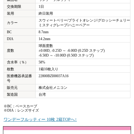
交換期限
1日
装用
終日装用
スウィートベリー/ブライトオレンジ/グロッシーチェリー
カラー
ミスティグレープ/ハニーペアー
BC
8.7mm
DIA
14.2mm
球面度数
度数
±0.00D, -0.25D ～ -6.00D (0.25D ステップ)
-6.50D ～ -10.00D (0.50D ステップ)
含水率（％）
58%
枚数
1箱10枚入り
医療機器承認番
22800BZI00037A16
号
販売元
株式会社メニコン
製造国
台湾
※BC：ベースカーブ
※DIA：レンズサイズ
ワンデーフルッティー 10枚 2箱TOPへ↑