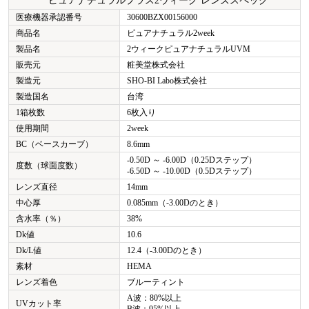
医療機器承認番号
30600BZX00156000
商品名
ピュアナチュラル2week
製品名
2ウィークピュアナチュラルUVM
販売元
粧美堂株式会社
製造元
SHO-BI Labo株式会社
製造国名
台湾
1箱枚数
6枚入り
使用期間
2week
BC（ベースカーブ）
8.6mm
-0.50D ～ -6.00D（0.25Dステップ）
度数（球面度数）
-6.50D ～ -10.00D（0.5Dステップ）
レンズ直径
14mm
中心厚
0.085mm（-3.00Dのとき）
含水率（％）
38%
Dk値
10.6
Dk/L値
12.4（-3.00Dのとき）
素材
HEMA
レンズ着色
ブルーティント
A波：80%以上
UVカット率
B波：95%以上