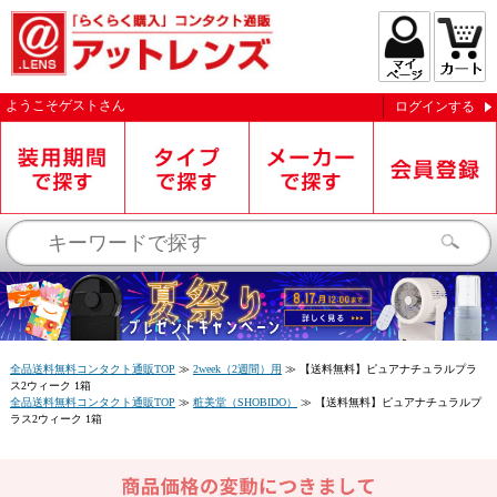
ようこそ
ゲスト
さん
ログインする
お知らせを受信する
全品送料無料コンタクト通販TOP
≫
2week（2週間）用
≫
【送料無料】ピュアナチュラルプラ
ス2ウィーク 1箱
全品送料無料コンタクト通販TOP
≫
粧美堂（SHOBIDO）
≫
【送料無料】ピュアナチュラルプ
ラス2ウィーク 1箱
閉じる