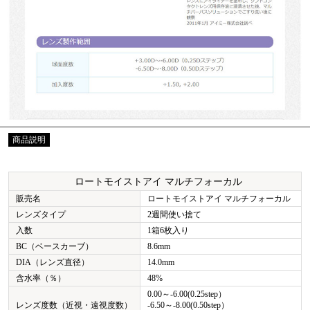
商品説明
ロートモイストアイ マルチフォーカル
販売名
ロートモイストアイ マルチフォーカル
レンズタイプ
2週間使い捨て
入数
1箱6枚入り
BC（ベースカーブ）
8.6mm
DIA（レンズ直径）
14.0mm
含水率（％）
48%
0.00～-6.00(0.25step）
レンズ度数（近視・遠視度数）
-6.50～-8.00(0.50step）