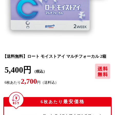
【送料無料】ロート モイストアイ マルチフォーカル 2箱
5,400円
（税込）
2,700
6
枚あたり
円
（送料込）
6
最安価格
枚あたり