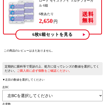
ロート モイストアイ マルチフォーカ
ル 6箱
6
枚あたり
2,650
円
6枚6箱
セットを見る
この商品のレビューはまだありません。
定期的に眼科等で受診の上、処方に従ってレンズの数値を選択してく
ださい。
ご購入前に必ず個数をご確認ください。
▼左目の数値を選択してください
左BC
左度数