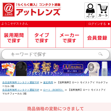
ようこそ
ゲスト
さん
ログインする
お知らせを受信する
全品送料無料コンタクト通販TOP
≫
遠近両用
≫
【送料無料】ロート モイストアイ マルチフォ
ーカル 2箱
全品送料無料コンタクト通販TOP
≫
ロート（ROHTO）
≫
【送料無料】ロート モイストアイ
マルチフォーカル 2箱
閉じる