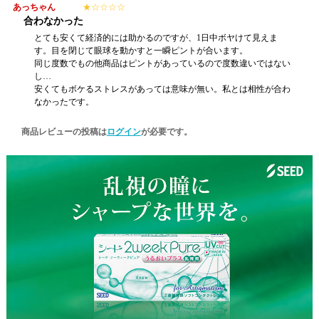
あっちゃん
★
☆
☆
☆
☆
合わなかった
とても安くて経済的には助かるのですが、1日中ボヤけて見えま
す。目を閉じて眼球を動かすと一瞬ピントが合います。
同じ度数でもの他商品はピントがあっているので度数違いではない
し…
安くてもボケるストレスがあっては意味が無い。私とは相性が合わ
なかったです。
商品レビューの投稿は
ログイン
が必要です。