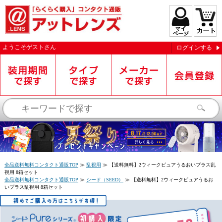
ようこそ
ゲスト
さん
ログインする
お知らせを受信する
全品送料無料コンタクト通販TOP
≫
乱視用
≫
【送料無料】2ウィークピュアうるおいプラス乱
視用 8箱セット
全品送料無料コンタクト通販TOP
≫
シード（SEED）
≫
【送料無料】2ウィークピュアうるお
いプラス乱視用 8箱セット
閉じる