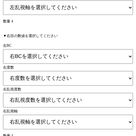
数量 4
▼右目の数値を選択してください
右BC
右度数
右乱視度数
右乱視軸
数量 4