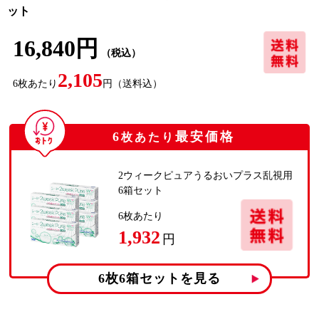
ット
16,840円
（税込）
2,105
6
枚あたり
円
（送料込）
6
最安価格
枚あたり
2ウィークピュアうるおいプラス乱視用
6箱セット
6
枚あたり
1,932
円
6枚6箱
セットを見る