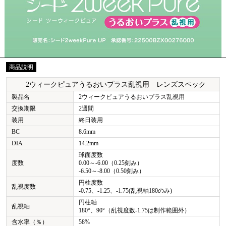
商品説明
2ウィークピュアうるおいプラス乱視用 レンズスペック
製品名
2ウィークピュアうるおいプラス乱視用
交換期限
2週間
装用
終日装用
BC
8.6mm
DIA
14.2mm
球面度数
度数
0.00～-6.00（0.25刻み）
-6.50～-8.00（0.50刻み）
円柱度数
乱視度数
-0.75、-1.25、-1.75(乱視軸180のみ)
円柱軸
乱視軸
180°、90°（乱視度数-1.75は制作範囲外）
含水率（％）
58%