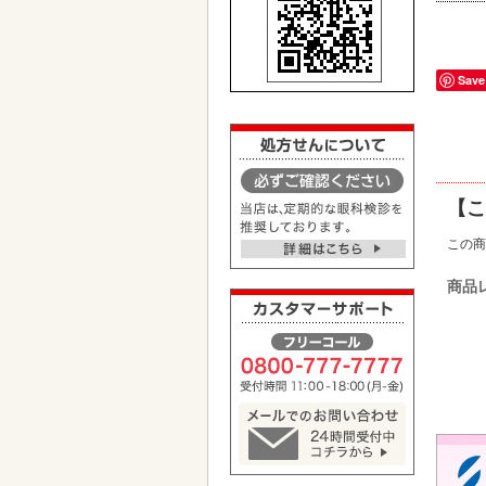
Save
【こ
この商
商品