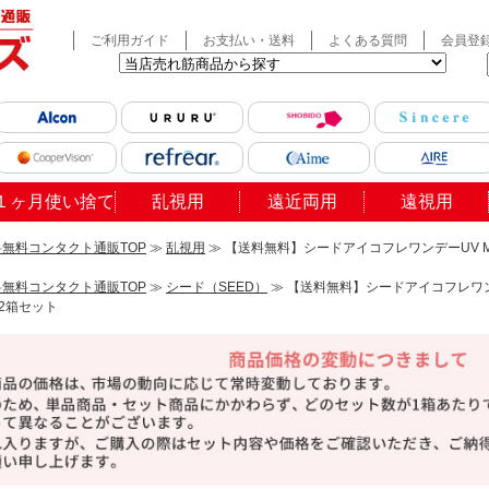
ご利用ガイド
お支払い・送料
よくある質問
会員登
１ヶ月使い捨て
乱視用
遠近両用
遠視用
無料コンタクト通販TOP
≫
乱視用
≫ 【送料無料】シードアイコフレワンデーUV M
ト
無料コンタクト通販TOP
≫
シード（SEED）
≫ 【送料無料】シードアイコフレワン
 2箱セット