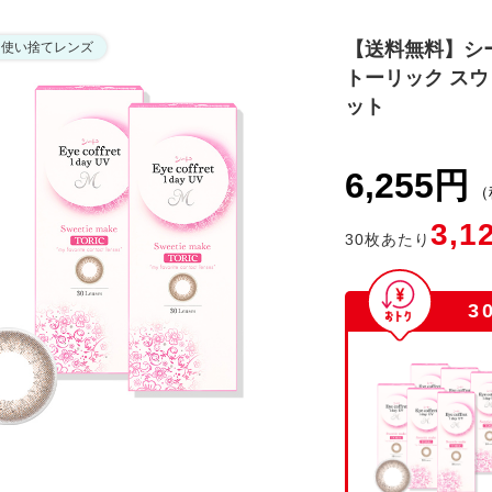
【送料無料】シ
日使い捨てレンズ
トーリック スウ
ット
お知らせを受信する
6,255円
（
3,1
30
枚あたり
閉じる
3