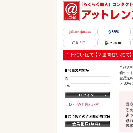
１日使い捨て
２週間使い捨て
全品送料
箱セッ
全品送料
ID
ク 30枚
PW
→ID・PWを忘れた方