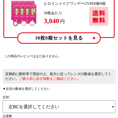
ヒロインメイクワンデーUVM30枚8箱
30
枚あたり
3,040
円
30枚8箱
セットを見る
この商品のレビューはまだありません。
定期的に眼科等で受診の上、処方に従ってレンズの数値を選択してく
ださい。
ご購入前に必ず個数をご確認ください。
▼左目の数値を選択してください
左BC
左度数