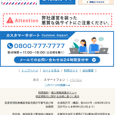
｜
トップページ
｜
カートを見る
｜
利用ガイド
｜
会社概要
｜
表示 ：
スマートフォン
｜
パソコン
このページの先頭へ▲
利用規約
｜
個人情報保護ポリシー
特定商取引に関する法律に基づく表示
高度管理医療機器等販売業許可番号及び有
札保医許可（機器）第10231号（令和3年5月14
効期間
日許可から令和9年5月13日まで）
所在地、相談時及び緊急時の連絡先
札幌市中央区大通西3丁目4番地1明治安田生命