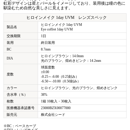
虹彩デザインは星とパールをイメージしており、装用後は瞳の色に
馴染むため自然な美しさに見えます。
ヒロインメイク 1day UVM レンズスペック
ヒロインメイク 1day UVM
製品名
Eye coffret 1day UVM
交換期限
1日
装用
終日装用
BC
8.7mm
ヒロインブラウン：14.0mm
DIA
光のブラウン、煌めきピンク：14.2mm
球面度数
±0.00
度数
-0.25～-6.00（0.25刻み）
-6.50～-10.00（0.50刻み）
カラー
ヒロインブラウン、光のブラウン、煌めきピンク
含水率（％）
38%
枚数
1箱 10枚入・30枚入
医療機器承認番号
23000BZX00077000
販売元
株式会社シード
※BC：ベースカーブ
※DIA：レンズサイズ