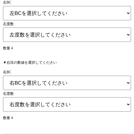
左BC
左度数
数量 4
▼右目の数値を選択してください
右BC
右度数
数量 4