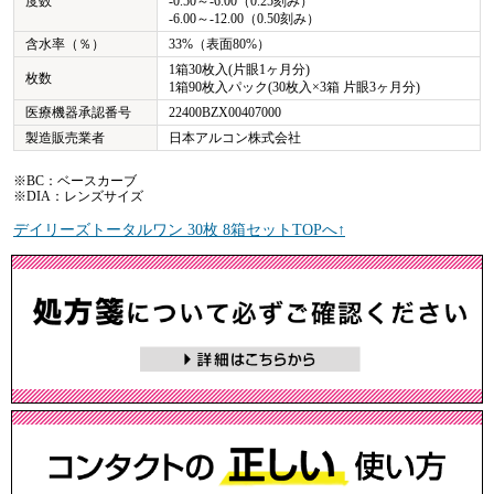
度数
-0.50～-6.00（0.25刻み）
-6.00～-12.00（0.50刻み）
含水率（％）
33%（表面80%）
1箱30枚入(片眼1ヶ月分)
枚数
1箱90枚入パック(30枚入×3箱 片眼3ヶ月分)
医療機器承認番号
22400BZX00407000
製造販売業者
日本アルコン株式会社
※BC：ベースカーブ
※DIA：レンズサイズ
デイリーズトータルワン 30枚 8箱セットTOPへ↑