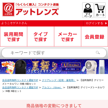
ようこそ
ゲスト
さん
ログインする
お知らせを受信する
全品送料無料コンタクト通販TOP
≫
クリアレンズ（近視・遠視用）
≫
【送料無料】デイリー
ズトータルワン 30枚 8箱セット
全品送料無料コンタクト通販TOP
≫
アルコン（Alcon）
≫
【送料無料】デイリーズトータルワ
ン 30枚 8箱セット
閉じる