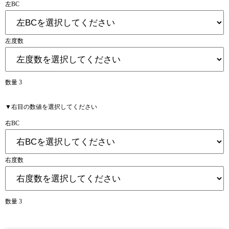
左BC
左度数
数量 3
▼右目の数値を選択してください
右BC
右度数
数量 3