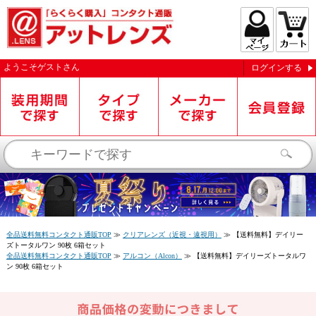
ようこそ
ゲスト
さん
ログインする
お知らせを受信する
全品送料無料コンタクト通販TOP
≫
クリアレンズ（近視・遠視用）
≫
【送料無料】デイリー
ズトータルワン 90枚 6箱セット
全品送料無料コンタクト通販TOP
≫
アルコン（Alcon）
≫
【送料無料】デイリーズトータルワ
ン 90枚 6箱セット
閉じる