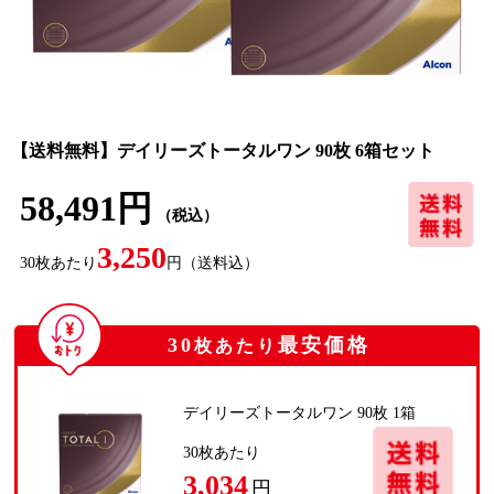
【送料無料】デイリーズトータルワン 90枚 6箱セット
58,491円
（税込）
3,250
30
枚あたり
円
（送料込）
30
最安価格
枚あたり
デイリーズトータルワン 90枚 1箱
30
枚あたり
3,034
円