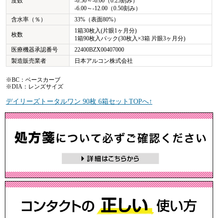
度数
-0.50～-6.00（0.25刻み）
-6.00～-12.00（0.50刻み）
含水率（％）
33%（表面80%）
1箱30枚入(片眼1ヶ月分)
枚数
1箱90枚入パック(30枚入×3箱 片眼3ヶ月分)
医療機器承認番号
22400BZX00407000
製造販売業者
日本アルコン株式会社
※BC：ベースカーブ
※DIA：レンズサイズ
デイリーズトータルワン 90枚 6箱セットTOPへ↑