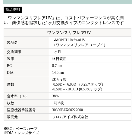
商品説明
「ワンマンスリフレアUV」は、コストパフォーマンスが高く潤
い・爽快感を追求した1ヶ月交換タイプのコンタクトレンズです
ワンマンスリフレアUV
1-MONTH RefrearUV
製品名
（ワンマンスリフレア ユーブイ）
交換期限
1ヶ月
装用
終日装用
BC
8.7mm
DIA
14.0mm
球面度数
度数
-0.50D～-6.00D （0.25ステップ）
-6.50D～-10.00D (0.50ステップ)
含水率（％）
38%
枚数
1箱 6枚
医療機器承認番号
30300BZX00222000
販売元
フロムアイズ株式会社
※BC：ベースカーブ
※DIA：レンズサイズ