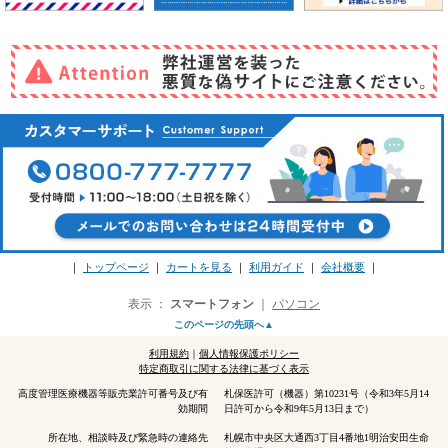
｜
トップページ
｜
カートを見る
｜
利用ガイド
｜
会社概要
｜
表示 ：
スマートフォン
｜
パソコン
このページの先頭へ▲
利用規約
｜
個人情報保護ポリシー
特定商取引に関する法律に基づく表示
高度管理医療機器等販売業許可番号及び有
札保医許可（機器）第10231号（令和3年5月14
効期間
日許可から令和9年5月13日まで）
所在地、相談時及び緊急時の連絡先
札幌市中央区大通西3丁目4番地1明治安田生命