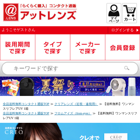
ようこそ
ゲスト
さん
ログインする
お知らせを受信する
全品送料無料コンタクト通販TOP
≫
クリアレンズ（近視・遠視用）
≫
【送料無料】ワンマン
スリフレアUV 1箱
全品送料無料コンタクト通販TOP
≫
フロムアイズ（from-eyes）
≫
【送料無料】ワンマンスリフ
レアUV 1箱
閉じる