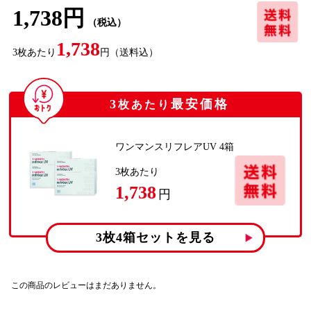
1,738円
（税込）
1,738
3
枚あたり
円
（送料込）
3
最安価格
枚あたり
ワンマンスリフレアUV 4箱
3
枚あたり
1,738
円
3枚4箱
セットを見る
この商品のレビューはまだありません。