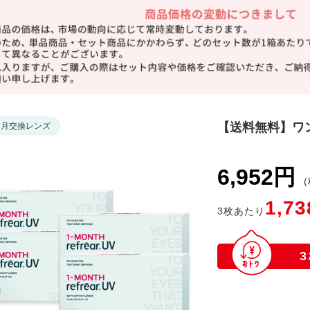
【送料無料】ワン
ヶ月交換レンズ
6,952円
（
1,73
3
枚あたり
3