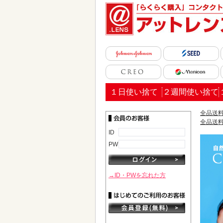
１日使い捨て
２週間使い捨て
全品送料
全品送料
ID
PW
→ID・PWを忘れた方