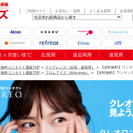
ご利用ガイド
お支払い・送料
よくある質問
会員登
１ヶ月使い捨て
乱視用
遠近両用
遠視用
無料コンタクト通販TOP
≫
クリアレンズ（近視・遠視用）
≫ 【送料無料】ワンマ
無料コンタクト通販TOP
≫
フロムアイズ（from-eyes）
≫ 【送料無料】ワンマンス