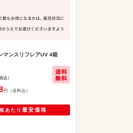
マンスリフレアUV 4箱
税込）
8
円
（送料込）
最安価格
枚あたり