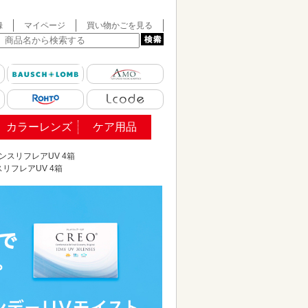
録
マイページ
買い物かごを見る
カラーレンズ
ケア用品
ンスリフレアUV 4箱
リフレアUV 4箱