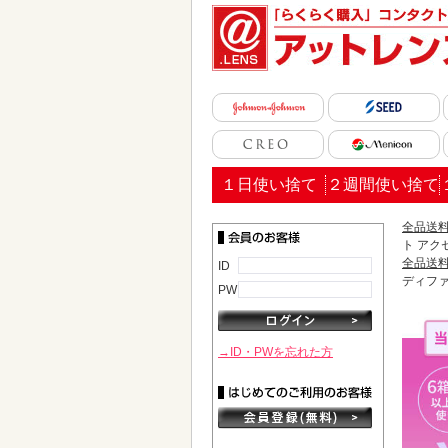
１日使い捨て
２週間使い捨て
全品送料
ト アク
全品送料
ID
ディファ
PW
→ID・PWを忘れた方