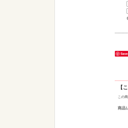
Save
【こ
この商
商品