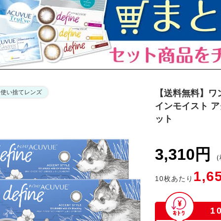
【送料無料】ワ
日使い捨てレンズ
インモイスト ア
ット
3,310円
（
1,6
10
枚あたり
1