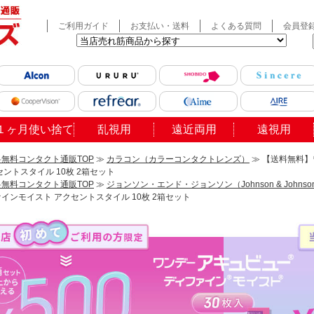
ご利用ガイド
お支払い・送料
よくある質問
会員登
１ヶ月使い捨て
乱視用
遠近両用
遠視用
無料コンタクト通販TOP
≫
カラコン（カラーコンタクトレンズ）
≫ 【送料無料
セントスタイル 10枚 2箱セット
無料コンタクト通販TOP
≫
ジョンソン・エンド・ジョンソン（Johnson & Johnso
インモイスト アクセントスタイル 10枚 2箱セット