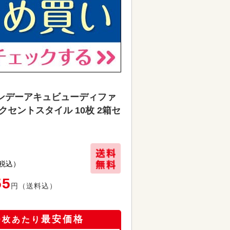
ンデーアキュビューディファ
クセントスタイル 10枚 2箱セ
税込）
55
円
（送料込）
0
最安価格
枚あたり