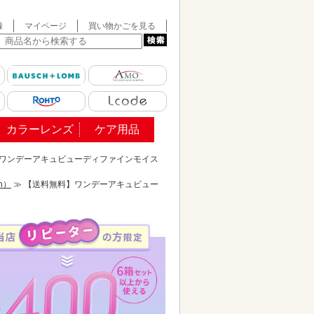
録
マイページ
買い物かごを見る
カラーレンズ
ケア用品
】ワンデーアキュビューディファインモイス
n）
≫ 【送料無料】ワンデーアキュビュー